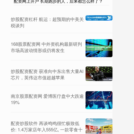
配资网上开户 长期跑步的人，后来都怎么样了？
炒股配资杠杆 航运：超预期的中美关
税谈判
168股票配资网 中外资机构最新研判
市场高波动情形或仍将发生
炒股配资配资 获准向中东出售大量AI
芯片，英伟达市值超越苹果
南京股票配资网 爱博医疗盘中大跌逾
19%
配资炒股软件 再谈鸣鸣很忙极致低
价: 1.4万家店年入555亿, 一款零食十