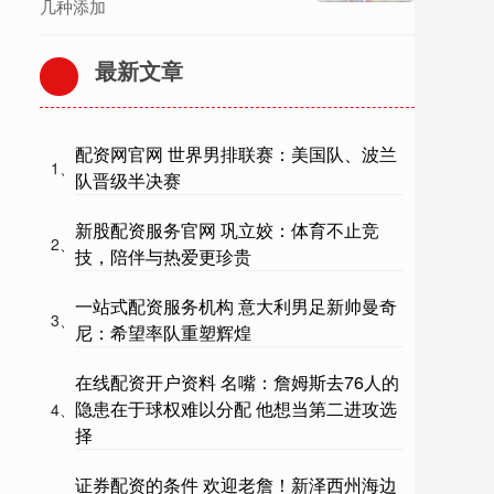
几种添加
最新文章
配资网官网 世界男排联赛：美国队、波兰
1、
队晋级半决赛
新股配资服务官网 巩立姣：体育不止竞
2、
技，陪伴与热爱更珍贵
一站式配资服务机构 意大利男足新帅曼奇
3、
尼：希望率队重塑辉煌
在线配资开户资料 名嘴：詹姆斯去76人的
隐患在于球权难以分配 他想当第二进攻选
4、
择
证券配资的条件 欢迎老詹！新泽西州海边