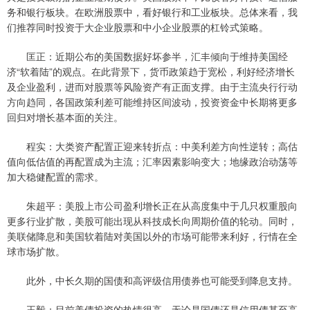
务和银行板块。在欧洲股票中，看好银行和工业板块。总体来看，我
们推荐同时投资于大企业股票和中小企业股票的杠铃式策略。
匡正：近期公布的美国数据好坏参半，汇丰倾向于维持美国经
济“软着陆”的观点。在此背景下，货币政策趋于宽松，利好经济增长
及企业盈利，进而对股票等风险资产有正面支撑。由于主流央行行动
方向趋同，各国政策利差可能维持区间波动，投资资金中长期将更多
回归对增长基本面的关注。
程实：大类资产配置正迎来转折点：中美利差方向性逆转；高估
值向低估值的再配置成为主流；汇率因素影响变大；地缘政治动荡等
加大稳健配置的需求。
朱超平：美股上市公司盈利增长正在从高度集中于几只权重股向
更多行业扩散，美股可能出现从科技成长向周期价值的轮动。同时，
美联储降息和美国软着陆对美国以外的市场可能带来利好，行情在全
球市场扩散。
此外，中长久期的国债和高评级信用债券也可能受到降息支持。
王毅：目前美债投资的热情很高，无论是国债还是信用债甚至高