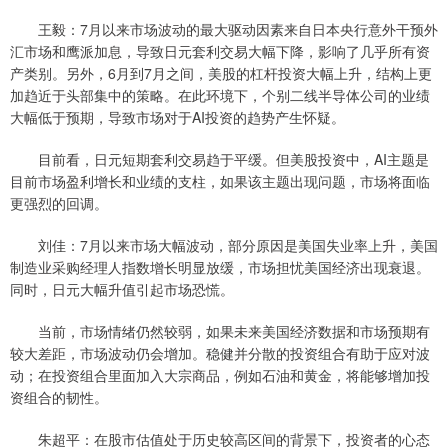
王毅：7月以来市场波动的最大驱动因素来自日本央行意外干预外
汇市场和鹰派加息，导致日元套利交易大幅下降，影响了几乎所有资
产类别。另外，6月到7月之间，美股的杠杆投资大幅上升，结构上更
加趋近于头部集中的策略。在此环境下，个别二线半导体公司的业绩
大幅低于预期，导致市场对于AI投资的趋势产生怀疑。
目前看，日元短期套利交易趋于平缓。但美股投资中，AI主题是
目前市场盈利增长和业绩的支柱，如果该主题出现问题，市场将面临
更强烈的回调。
刘佳：7月以来市场大幅波动，部分原因是美国失业率上升，美国
制造业采购经理人指数增长明显放缓，市场担忧美国经济出现衰退。
同时，日元大幅升值引起市场恐慌。
当前，市场情绪仍然较弱，如果未来美国经济数据和市场预期有
较大差距，市场波动仍会增加。稳健并分散的投资组合有助于应对波
动；在投资组合里面加入大宗商品，例如石油和黄金，将能够增加投
资组合的韧性。
朱超平：在股市估值处于历史较高区间的背景下，投资者的心态