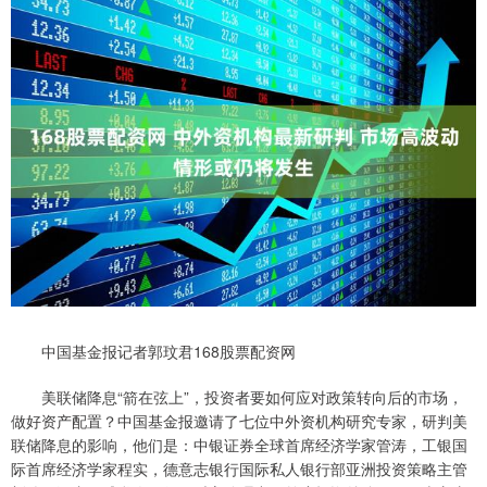
中国基金报记者郭玟君168股票配资网
美联储降息“箭在弦上”，投资者要如何应对政策转向后的市场，
做好资产配置？中国基金报邀请了七位中外资机构研究专家，研判美
联储降息的影响，他们是：中银证券全球首席经济学家管涛，工银国
际首席经济学家程实，德意志银行国际私人银行部亚洲投资策略主管