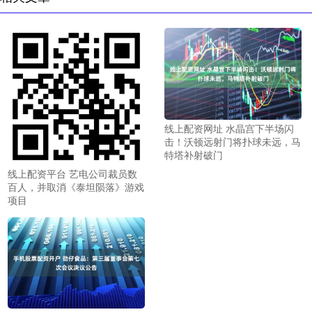
线上配资网址 水晶宫下半场闪
击！沃顿远射门将扑球未远，马
特塔补射破门
线上配资平台 艺电公司裁员数
百人，并取消《泰坦陨落》游戏
项目