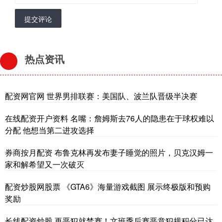
提交评论
热点资讯
配资网官网 世界男排联赛：美国队、波兰队晋级半决赛
在线配资开户资料 名嘴：詹姆斯去76人的隐患在于球权难以
分配 他想当第二进攻选择
券商按月配资 布鲁克林再发布妻子睡觉的照片，贝克汉姆一
家和解希望又一次破灭
配资炒股网股票 《GTA6》海量游戏截图 展示终极版和预购
奖励
长线配资炒股 再恶犯就禁赛！文班季后赛恶意犯规积分已达