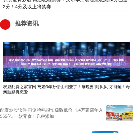
3分！4分及以上将禁赛
推荐资讯
权威配资之家官网 离婚3年孙怡面相变了！每晚要“阿贝贝”才能睡！母
亲鼓励再恋爱
配资炒股软件 再谈鸣鸣很忙极致低价: 1.4万家店年入
555亿, 一款零食十几种添加