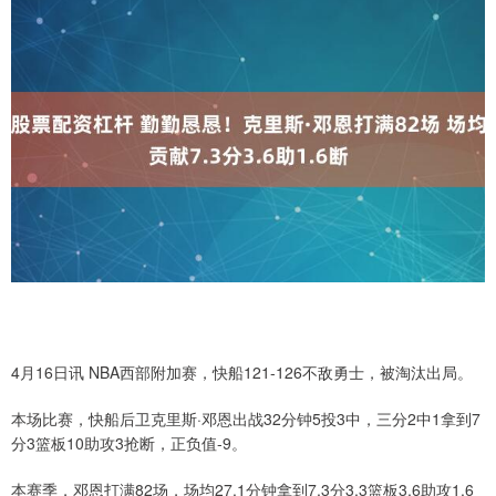
4月16日讯 NBA西部附加赛，快船121-126不敌勇士，被淘汰出局。
本场比赛，快船后卫克里斯·邓恩出战32分钟5投3中，三分2中1拿到7
分3篮板10助攻3抢断，正负值-9。
本赛季，邓恩打满82场，场均27.1分钟拿到7.3分3.3篮板3.6助攻1.6